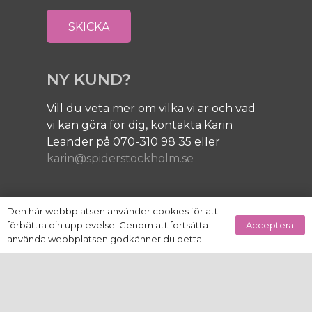
NY KUND?
Vill du veta mer om vilka vi är och vad
vi kan göra för dig, kontakta Karin
Leander på 070-310 98 35 eller
karin@spiderstockholm.se
JOBBA MED OSS!
Den här webbplatsen använder cookies för att
Acceptera
förbättra din upplevelse. Genom att fortsätta
Vi är ständigt på jakt efter bra personer
använda webbplatsen godkänner du detta.
till vårt nätverk. Hör av dig till
info@spiderstockholm.se
keyboard_arrow_up