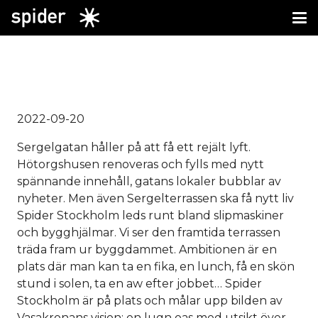
2022-09-20
Sergelgatan håller på att få ett rejält lyft.
Hötorgshusen renoveras och fylls med nytt
spännande innehåll, gatans lokaler bubblar av
nyheter. Men även Sergelterrassen ska få nytt liv
Spider Stockholm leds runt bland slipmaskiner
och bygghjälmar. Vi ser den framtida terrassen
träda fram ur byggdammet. Ambitionen är en
plats där man kan ta en fika, en lunch, få en skön
stund i solen, ta en aw efter jobbet… Spider
Stockholm är på plats och målar upp bilden av
Vasakronans vision: en lugn oas med utsikt över