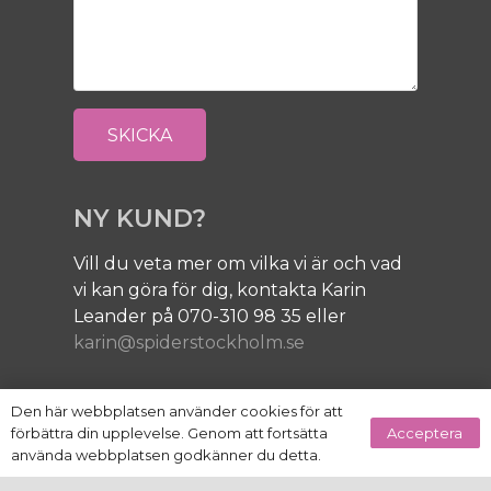
NY KUND?
Vill du veta mer om vilka vi är och vad
vi kan göra för dig, kontakta Karin
Leander på 070-310 98 35 eller
karin@spiderstockholm.se
Den här webbplatsen använder cookies för att
JOBBA MED OSS!
Acceptera
förbättra din upplevelse. Genom att fortsätta
använda webbplatsen godkänner du detta.
Vi är ständigt på jakt efter bra personer