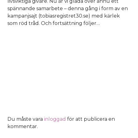
livsviktiga givare. Nu är vi glada över ännu ett
spännande samarbete – denna gång i form av en
kampanjsajt (tobiasregistret30.se) med kärlek
som röd tråd. Och fortsättning följer…
Du måste vara
inloggad
för att publicera en
kommentar.