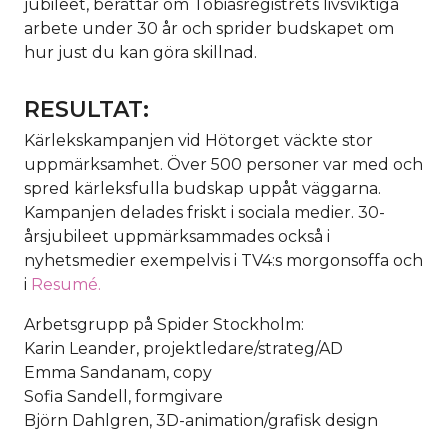
jubileet, berättar om Tobiasregistrets livsviktiga
arbete under 30 år och sprider budskapet om
hur just du kan göra skillnad.
RESULTAT:
Kärlekskampanjen vid Hötorget väckte stor
uppmärksamhet. Över 500 personer var med och
spred kärleksfulla budskap uppåt väggarna.
Kampanjen delades friskt i sociala medier. 30-
årsjubileet uppmärksammades också i
nyhetsmedier exempelvis i TV4:s morgonsoffa och
i
Resumé.
Arbetsgrupp på Spider Stockholm:
Karin Leander, projektledare/strateg/AD
Emma Sandanam, copy
Sofia Sandell, formgivare
Björn Dahlgren, 3D-animation/grafisk design