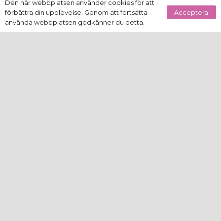
Den här webbplatsen använder cookies för att
Acceptera
förbättra din upplevelse. Genom att fortsätta
använda webbplatsen godkänner du detta.
Meddelande
keybo
NY KUND?
Vill du veta mer om vilka vi är och vad
vi kan göra för dig, kontakta Karin