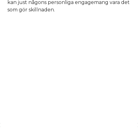
kan just någons personliga engagemang vara det
som gör skillnaden.
rev